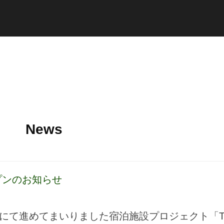
News
オープンのお知らせ
進めてまいりました宿泊施設プロジェクト「The Gl