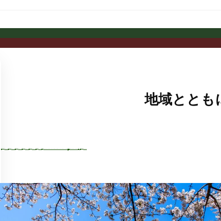
地域ととも
Holiganbet
Holiganbet
Holiganbet
Holiganbet
Holiganbet
casibom
jojobet
spinco
betwoon
spinco
betwoon
betwoon
spinco
betwoon
casibom
jojobet
betwoon
betwoon
marsbahis
Holiganbet Giriş
Holiganbet Giriş
Holiganbet Giriş
Holiganbet Giriş
Holiganbet Giriş
casibom giriş
jojobet giriş
slot gacor
marsbahis giriş
jojobet güncel giriş