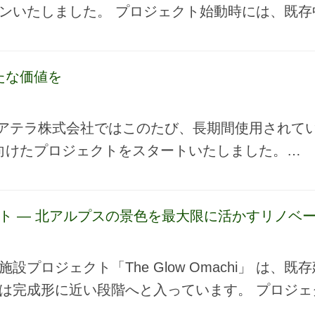
ンいたしました。 プロジェクト始動時には、既存
たな価値を
 アテラ株式会社ではこのたび、長期間使用されて
向けたプロジェクトをスタートいたしました。…
捗レポート — 北アルプスの景色を最大限に活かすリノベ
プロジェクト「The Glow Omachi」 は、
は完成形に近い段階へと入っています。 プロジェ