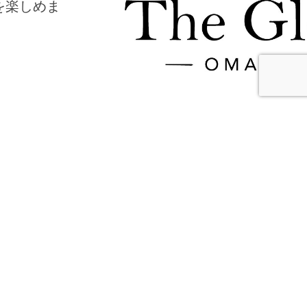
を楽しめま
北アルプスを望む長野県大町市のリノベ
「The Glow Omachi」。
客室から広がる雄大な北アルプスの景色