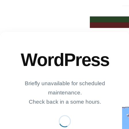
WordPress
Briefly unavailable for scheduled
maintenance.
Check back in a some hours.