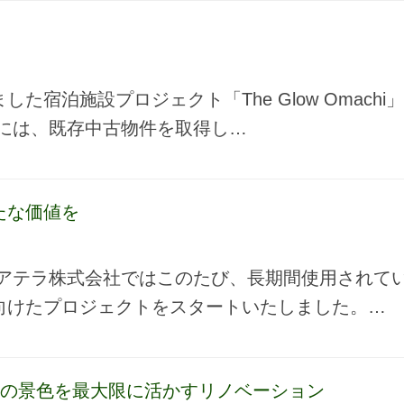
宿泊施設プロジェクト「The Glow Omachi
には、既存中古物件を取得し…
たな価値を
 アテラ株式会社ではこのたび、長期間使用されて
向けたプロジェクトをスタートいたしました。…
アルプスの景色を最大限に活かすリノベーション