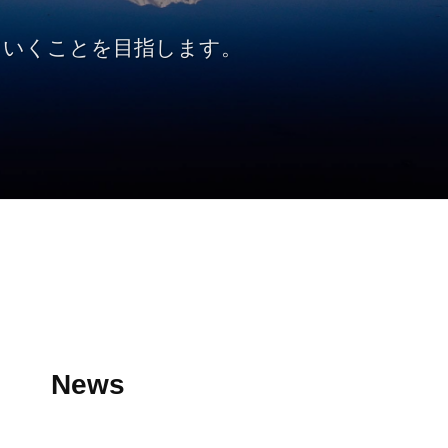
ていくことを目指します。
News