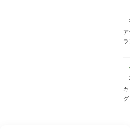
ア
ラ
キ
グ