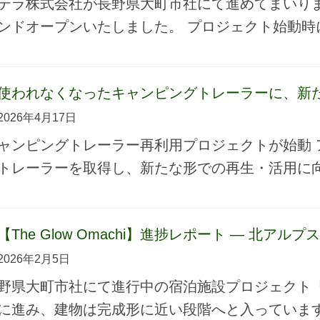
テラ株式会社が長野県大町市社にて進めてまいりました
Aterra
ンドオープンいたしました。 プロジェクト始動時
使われなくなったキャンピングトレーラーに、新
2026年4月17日
ャンピングトレーラー再利用プロジェクトが始動
トレーラーを取得し、新たな形での再生・活用に
【The Glow Omachi】進捗レポート — 北
2026年2月5日
野県大町市社にて進行中の宿泊施設プロジェクト「Th
に進み、建物は完成形に近い段階へと入っています