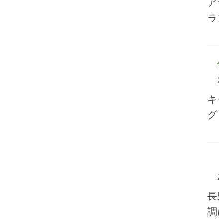
ア
ラ
キ
グ
長
調