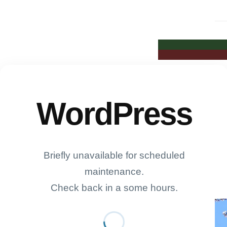
WordPress
Briefly unavailable for scheduled
maintenance.
Check back in a some hours.