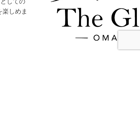
」としての
を楽しめま
北アルプスを望む長野県大町市のリノベ
「The Glow Omachi」。
客室から広がる雄大な北アルプスの景色