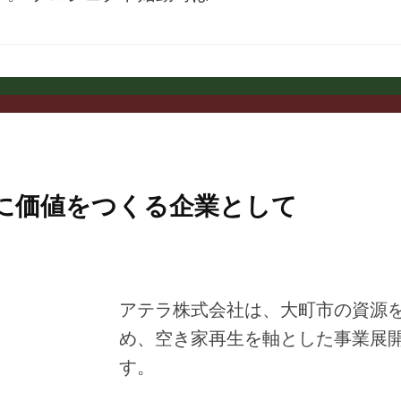
に価値をつくる企業として
アテラ株式会社は、大町市の資源
め、空き家再生を軸とした事業展
す。