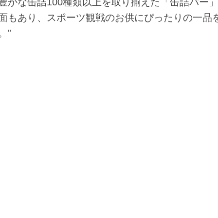
豊かな缶詰100種類以上を取り揃えた「缶詰バー
面もあり、スポーツ観戦のお供にぴったりの一品
。”