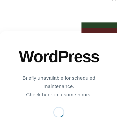
WordPress
Briefly unavailable for scheduled
maintenance.
Check back in a some hours.