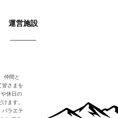
運営施設
、仲間と
て皆さまを
りや休日の
だけます。
、バラエテ