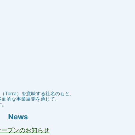
土地（Terra）を意味する社名のもと、
多面的な事業展開を通じて、
す。
News
ンドオープンのお知らせ